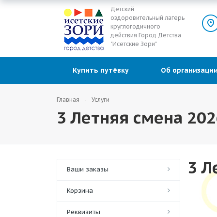
Детский
оздоровительный лагерь
круглогодичного
действия Город Детства
"Исетские Зори"
Купить путёвку
Об организац
Главная
Услуги
3 Летняя смена 202
3 Л
Ваши заказы
Корзина
Реквизиты