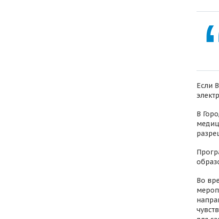
Если 
элект
В Горо
медиц
разре
Прогр
образ
Во вр
мероп
напра
чувст