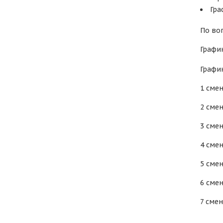
Гра
По во
График
График
1 смена
2 смена
3 смена
4 смена
5 смена
6 смена
7 смена