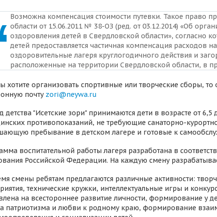
Возможна компенсация стоимости путевки. Такое право пр
области от 15.06.2011 № 38-ОЗ (ред. от 03.12.2014) «Об орг
оздоровления детей в Свердловской области», согласно к
детей предоставляется частичная компенсация расходов на
оздоровительные лагеря круглогодичного действия и заг
расположенные на территории Свердловской области, в пр
Вы хотите организовать спортивные или творческие сборы, то
ронную почту
zori@neywa.ru
д детства "Исетские зори" принимаются дети в возрасте от 6,
инских противопоказаний, не требующие санаторно-курортно
шающую пребывание в детском лагере и готовые к самообсл
амма воспитательной работы лагеря разработана в соответс
ования Российской Федерации. На каждую смену разрабатыва
емя смены ребятам предлагаются различные активности: творч
риятия, технические кружки, интеллектуальные игры и конкур
влена на всестороннее развитие личности, формирование у д
ва патриотизма и любви к родному краю, формирование взаим