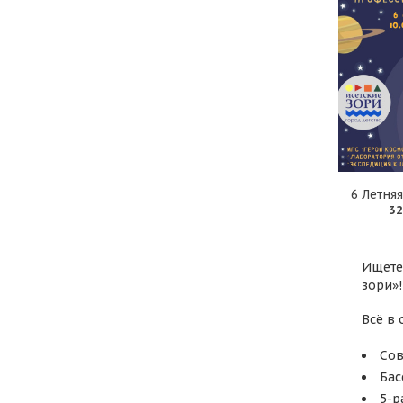
6 Летня
32
Ищете
зори»!
Всё в 
Сов
Бас
5-р