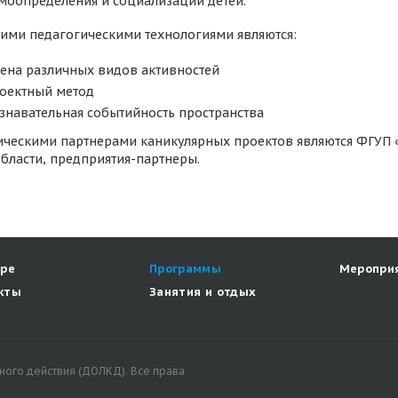
амоопределения и социализации детей.
ими педагогическими технологиями являются:
ена различных видов активностей
оектный метод
знавательная событийность пространства
ическими партнерами каникулярных проектов являются ФГУП «
области, предприятия-партнеры.
ере
Программы
Меропри
кты
Занятия и отдых
ного действия (ДОЛКД). Все права