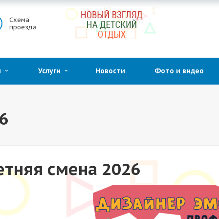
Схема
проезда
ии
Услуги
Новости
Фото и видео
6
етняя смена 2026