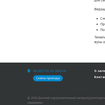
для с
Ведущ
См
Пр
По
Темат
вузы 
56.432770, 61.500326
О лаг
Конта
Схема проезда
© 2026 Детский оздоровительный лагерь Круглогодич
защищены.